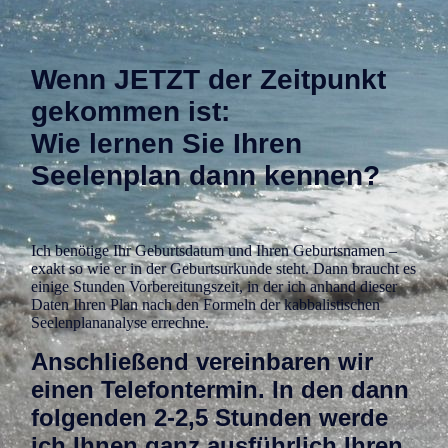
Wenn JETZT der Zeitpunkt
gekommen ist:
Wie lernen Sie Ihren
Seelenplan dann kennen?
Ich benötige Ihr Geburtsdatum und Ihren Geburtsnamen –
exakt so wie er in der Geburtsurkunde steht. Dann braucht es
einige Stunden Vorbereitungszeit, in der ich anhand dieser
Daten Ihren Plan nach den Formeln der kabbalistischen
Seelenplananalyse errechne.
Anschließend vereinbaren wir
einen Telefontermin. In den dann
folgenden 2-2,5 Stunden werde
ich Ihnen ganz ausführlich Ihren